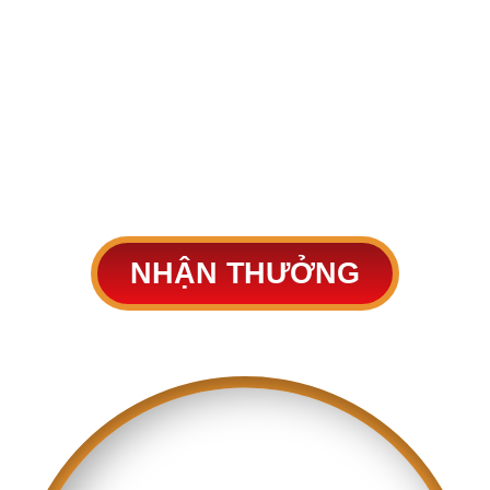
THAM GIA VÒNG
May mắn
QUAY
NHẬN THƯỞNG