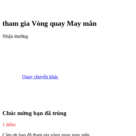
tham gia Vòng quay
May mắn
Nhận thưởng
Quay chuyến khác
Chúc mừng bạn đã trúng
1 điểm
Cảm ơn bạn đã tham gia vòng quay may mắn