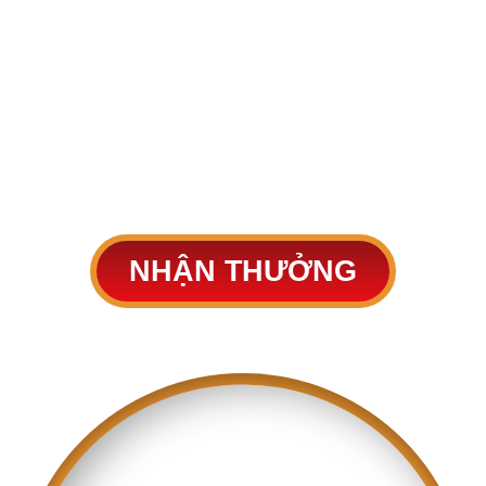
THAM GIA VÒNG
May mắn
QUAY
NHẬN THƯỞNG