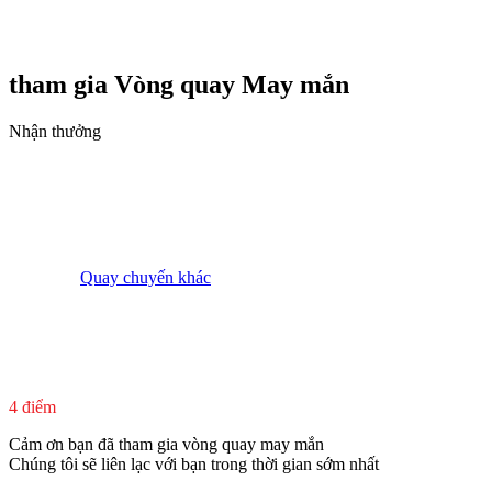
tham gia Vòng quay
May mắn
Nhận thưởng
Quay chuyến khác
4 điểm
Cảm ơn bạn đã tham gia vòng quay may mắn
Chúng tôi sẽ liên lạc với bạn trong thời gian sớm nhất