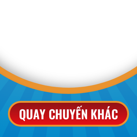
QUAY CHUYẾN KHÁC