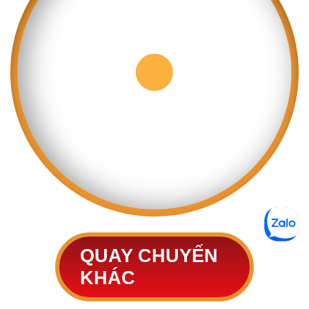
QUAY CHUYẾN
KHÁC