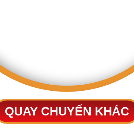
QUAY CHUYẾN KHÁC