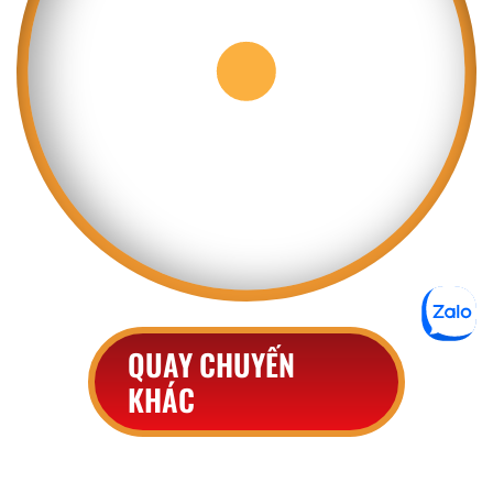
QUAY CHUYẾN
KHÁC