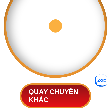
QUAY CHUYẾN
KHÁC