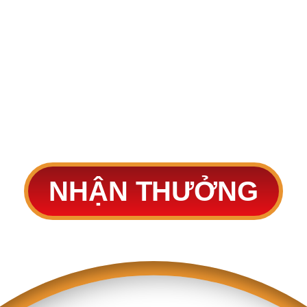
May mắn
THAM GIA VÒNG QUAY
NHẬN THƯỞNG