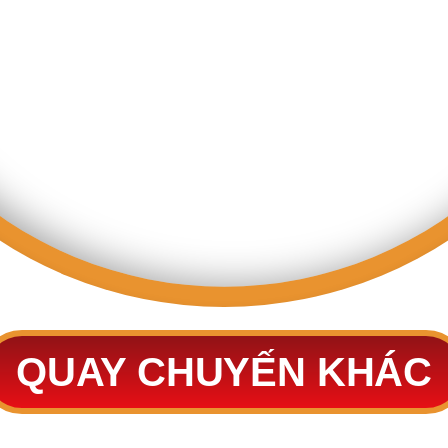
QUAY CHUYẾN KHÁC