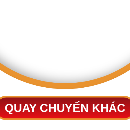
QUAY CHUYẾN KHÁC