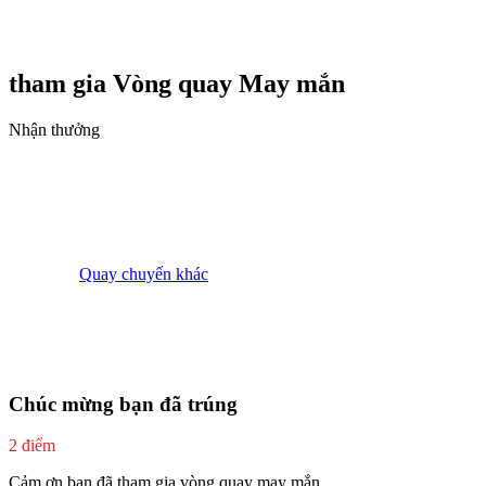
tham gia Vòng quay
May mắn
Nhận thưởng
Quay chuyến khác
Chúc mừng bạn đã trúng
2 điểm
Cảm ơn bạn đã tham gia vòng quay may mắn