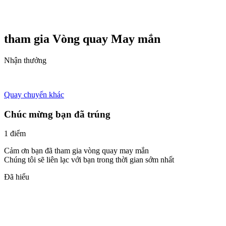
tham gia Vòng quay
May mắn
Nhận thưởng
Quay chuyến khác
Chúc mừng bạn đã trúng
1 điểm
Cảm ơn bạn đã tham gia vòng quay may mắn
Chúng tôi sẽ liên lạc với bạn trong thời gian sớm nhất
Đã hiểu