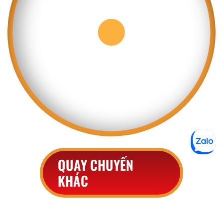
QUAY CHUYẾN
KHÁC