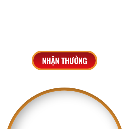
THAM GIA VÒNG QUAY
May mắn
NHẬN THƯỞNG