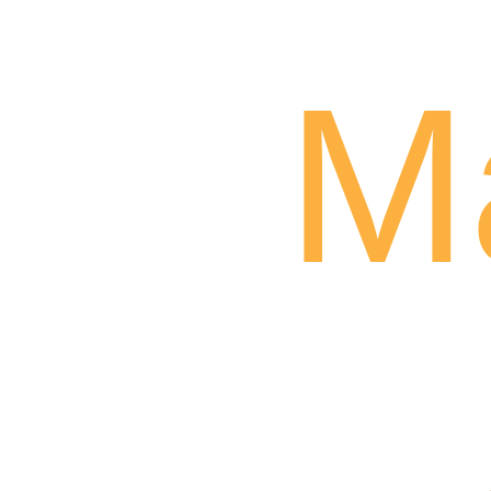
M
THA