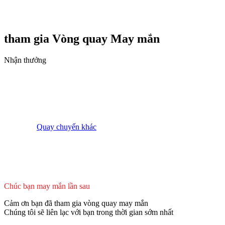
tham gia Vòng quay
May mắn
Nhận thưởng
Quay chuyến khác
Chúc bạn may mắn lần sau
Cảm ơn bạn đã tham gia vòng quay may mắn
Chúng tôi sẽ liên lạc với bạn trong thời gian sớm nhất