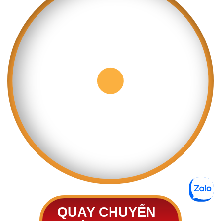
QUAY CHUYẾN