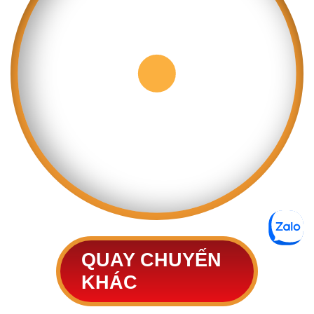
QUAY CHUYẾN
KHÁC