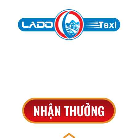
THAM GIA VÒNG QUAY
May mắn
NHẬN THƯỞNG