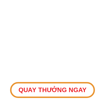
THAM GIA VÒNG
QUAY
May mắn
QUAY THƯỞNG NGAY