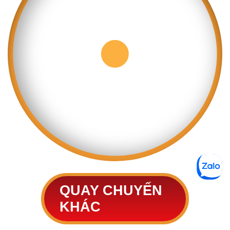
QUAY CHUYẾN
KHÁC