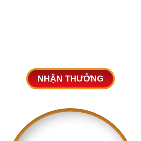
THAM GIA VÒNG
May mắn
QUAY
NHẬN THƯỞNG