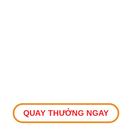
THAM GIA VÒNG
May mắn
QUAY
QUAY THƯỞNG NGAY