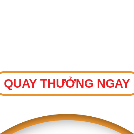
May mắn
THAM GIA VÒNG QUAY
QUAY THƯỞNG NGAY