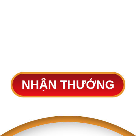
May mắn
THAM GIA VÒNG QUAY
NHẬN THƯỞNG