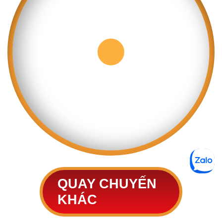
QUAY CHUYẾN
KHÁC