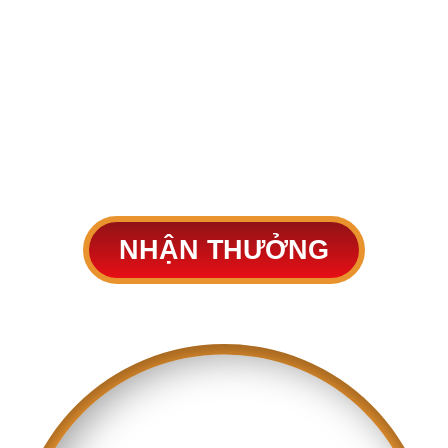
THAM GIA VÒNG
May mắn
QUAY
NHẬN THƯỞNG