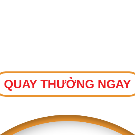
May mắn
THAM GIA VÒNG QUAY
QUAY THƯỞNG NGAY