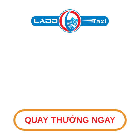
THAM GIA VÒNG
May mắn
QUAY
QUAY THƯỞNG NGAY