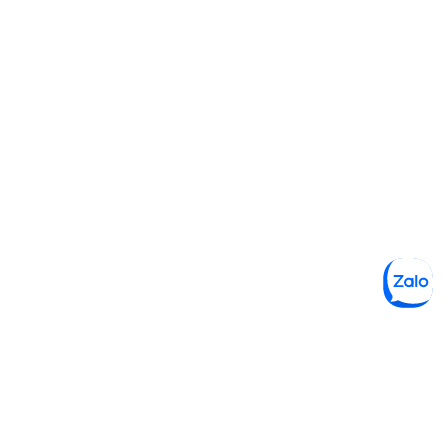
VÒNG QUAY
KHÁCH HÀNG
TÀI XẾ LADO
Họ tên tài xế
Chi nhánh
Số điện thoại
Số điện thoại khách
BẮT ĐẦU QUAY