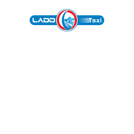
THAM GIA VÒNG
QUAY
May mắn
ĐIỀN THÔNG TIN THAM GIA