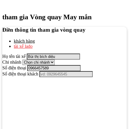
tham gia Vòng quay
May mắn
Điền thông tin tham gia vòng quay
khách hàng
tài xế lado
Họ tên tài xế
Chi nhánh
Số điện thoại
Số điện thoại khách