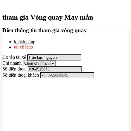
tham gia Vòng quay
May mắn
Điền thông tin tham gia vòng quay
khách hàng
tài xế lado
Họ tên tài xế
Chi nhánh
Số điện thoại
Số điện thoại khách