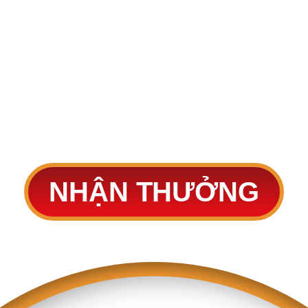
May mắn
THAM GIA VÒNG QUAY
NHẬN THƯỞNG