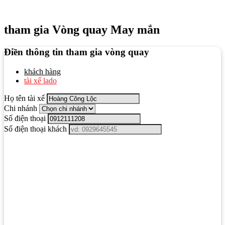
tham gia Vòng quay
May mắn
Điền thông tin tham gia vòng quay
khách hàng
tài xế lado
Họ tên tài xế
Chi nhánh
Số điện thoại
Số điện thoại khách