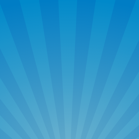
THAM GIA VÒNG QUAY
May mắn
ĐIỀN THÔNG TIN THAM GIA VÒNG QUAY
KHÁCH HÀNG
TÀI XẾ LADO
Họ tên tài xế