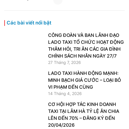
Các bài viết nổi bật
​CÔNG ĐOÀN VÀ BAN LÃNH ĐẠO
LADO TAXI TỔ CHỨC HOẠT ĐỘNG
THĂM HỎI, TRI ÂN CÁC GIA ĐÌNH
CHÍNH SÁCH NHÂN NGÀY 27/7
27 Tháng 7, 2026
LADO TAXI HÀNH ĐỘNG MẠNH:
MINH BẠCH GIÁ CƯỚC – LOẠI BỎ
VI PHẠM ĐẾN CÙNG
14 Tháng 4, 2026
CƠ HỘI HỢP TÁC KINH DOANH
TAXI TẠI LÂM HÀ TỶ LỆ ĂN CHIA
LÊN ĐẾN 70% – ĐĂNG KÝ ĐẾN
20/04/2026