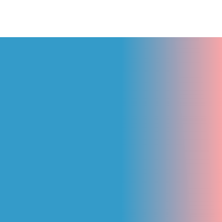
?????LADO TAXI – Càng đi Càng thích & nay còn thích hơn.
✔✔✔NHANH TAY tải App “LADO taxi”
1
2