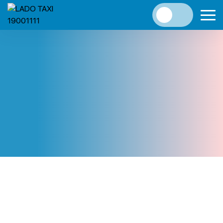
Trang
LADO TAXI THÊM TUYẾN CAM RANH , NHA
Du
Chủ
TRANG – ĐÀ LẠT VÀ NGƯỢC LẠI
Lịch