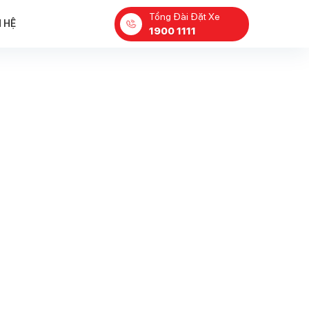
Tổng Đài Đặt Xe
N HỆ
1900 1111
​CÔNG ĐOÀN VÀ BAN
LÃNH ĐẠO LADO TAX
TỔ CHỨC HOẠT ĐỘN
THĂM HỎI, TRI ÂN CÁ
GIA ĐÌNH CHÍNH SÁC
NHÂN NGÀY 27/7
27 Tháng 7, 2026
LADO TAXI HÀNH
ĐỘNG MẠNH: MINH