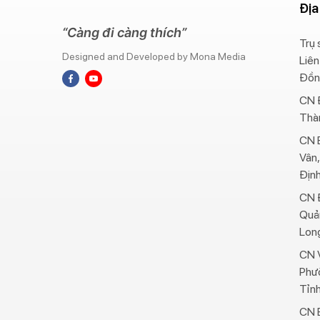
Địa
“Càng đi càng thích”
Trụ 
Designed and Developed by Mona Media
Liên
Đồn
CN 
Thà
CN B
Vân,
Địn
CN 
Quả
Long
CN V
Phư
Tỉnh
CN B