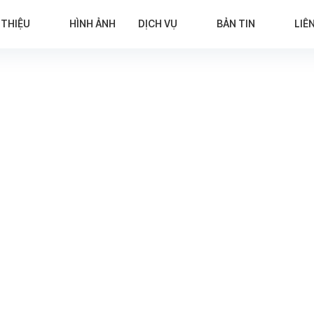
 THIỆU
HÌNH ẢNH
DỊCH VỤ
BẢN TIN
LIÊ
NG THÊM XE MỚI ĐỂ