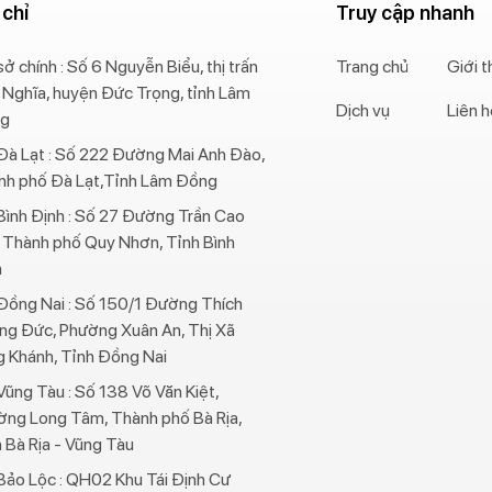
 chỉ
Truy cập nhanh
sở chính : Số 6 Nguyễn Biểu, thị trấn
Trang chủ
Giới t
 Nghĩa, huyện Đức Trọng, tỉnh Lâm
Dịch vụ
Liên 
g
Đà Lạt : Số 222 Đường Mai Anh Đào,
nh phố Đà Lạt,Tỉnh Lâm Đồng
ình Định : Số 27 Đường Trần Cao
 Thành phố Quy Nhơn, Tỉnh Bình
h
Đồng Nai : Số 150/1 Đường Thích
ng Đức, Phường Xuân An, Thị Xã
 Khánh, Tỉnh Đồng Nai
ũng Tàu : Số 138 Võ Văn Kiệt,
ờng Long Tâm, Thành phố Bà Rịa,
 Bà Rịa - Vũng Tàu
ảo Lộc : QH02 Khu Tái Định Cư