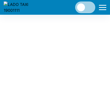
Tết đến, xuân về. Lado Taxi Lâm Đồng đã điều chỉnh
giá cước mới chỉ còn 11.800đ/km để bà con và du
khách thuận tiện trong việc di chuyển.