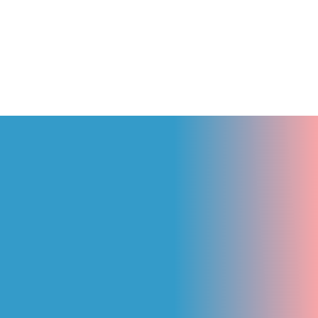
LADO TAXI THÊM TUY
RANH , NHA TRANG – Đ
NGƯỢC LẠI
10 Tháng 3, 2026