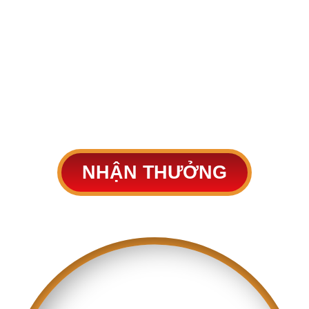
THAM GIA VÒNG
May mắn
QUAY
NHẬN THƯỞNG