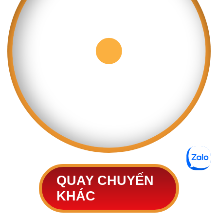
QUAY CHUYẾN
KHÁC