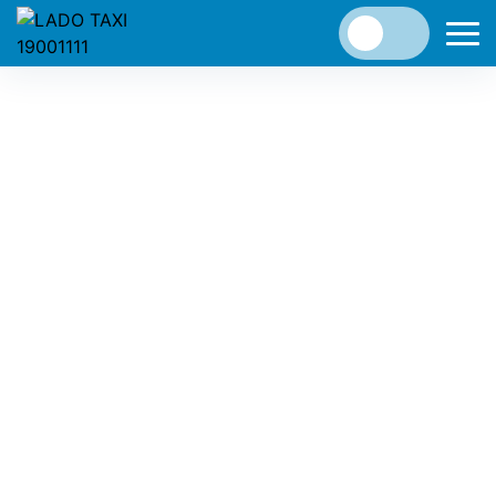
✈️SÂN BAY — ĐÀ LẠT THẬT