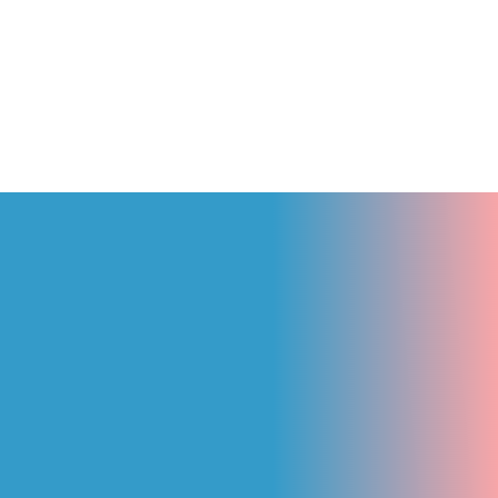
LADO TAXI THÊM TUYẾ
, NHA TRANG – ĐÀ LẠT 
LẠI
10 Tháng 3, 2026