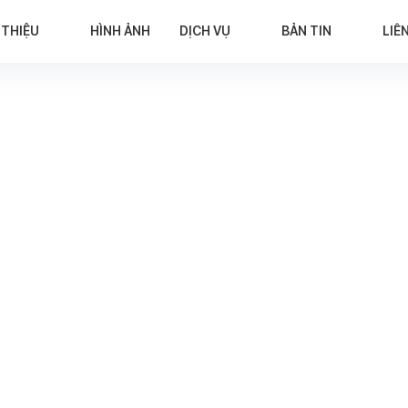
 THIỆU
HÌNH ẢNH
DỊCH VỤ
BẢN TIN
LIÊ
n biến hết sức phức tạp, Lado Taxi cùng quý khách luôn đề
đeo khẩu trang, nghiêm chỉnh tuân theo khuyến cáo 5K của Bộ