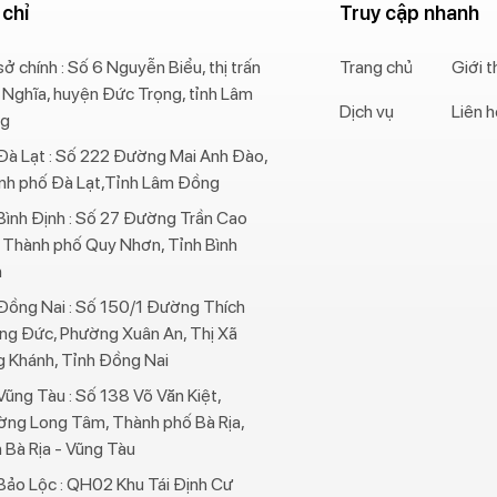
 chỉ
Truy cập nhanh
sở chính : Số 6 Nguyễn Biểu, thị trấn
Trang chủ
Giới t
 Nghĩa, huyện Đức Trọng, tỉnh Lâm
Dịch vụ
Liên 
g
Đà Lạt : Số 222 Đường Mai Anh Đào,
nh phố Đà Lạt,Tỉnh Lâm Đồng
ình Định : Số 27 Đường Trần Cao
 Thành phố Quy Nhơn, Tỉnh Bình
h
Đồng Nai : Số 150/1 Đường Thích
ng Đức, Phường Xuân An, Thị Xã
 Khánh, Tỉnh Đồng Nai
ũng Tàu : Số 138 Võ Văn Kiệt,
ờng Long Tâm, Thành phố Bà Rịa,
 Bà Rịa - Vũng Tàu
ảo Lộc : QH02 Khu Tái Định Cư