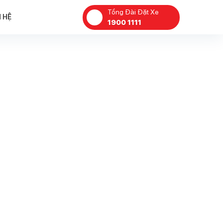
Tổng Đài Đặt Xe
N HỆ
1900 1111
​CÔNG ĐOÀN VÀ BAN
LÃNH ĐẠO LADO TAX
TỔ CHỨC HOẠT ĐỘN
THĂM HỎI, TRI ÂN CÁ
GIA ĐÌNH CHÍNH SÁC
NHÂN NGÀY 27/7
27 Tháng 7, 2026
LADO TAXI HÀNH
ĐỘNG MẠNH: MINH