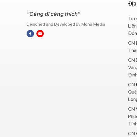
Địa
“Càng đi càng thích”
Trụ 
Designed and Developed by Mona Media
Liên
Đồn
CN 
Thà
CN B
Vân,
Địn
CN 
Quả
Long
CN V
Phư
Tỉnh
CN B