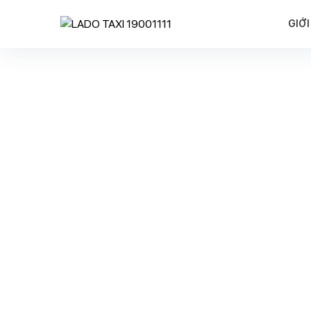
GIỚI
Trước tình hình dịch bệnh Covid-19 đang có những diễ
cao tinh thần phòng dịch nhé! Hãy nhớ thường xuyên 
Y Tế.